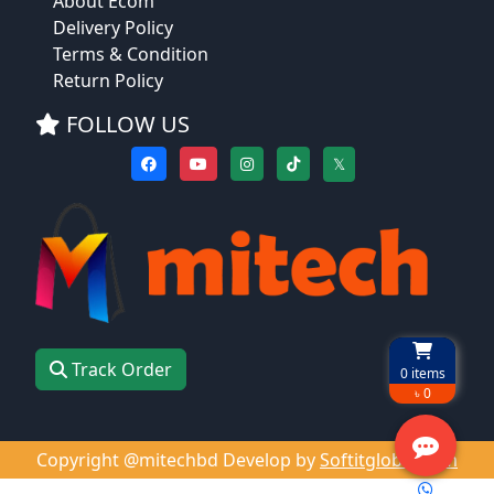
About Ecom
Delivery Policy
Terms & Condition
Return Policy
FOLLOW US
𝕏
Track Order
0
items
৳ 0
Copyright @mitechbd Develop by
Softitglobal.com