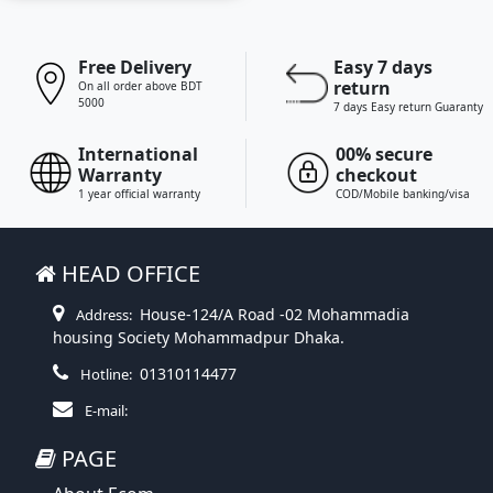
Free Delivery
Easy 7 days
return
On all order above BDT
5000
7 days Easy return Guaranty
International
00% secure
Warranty
checkout
1 year official warranty
COD/Mobile banking/visa
HEAD OFFICE
House-124/A Road -02 Mohammadia
Address:
housing Society Mohammadpur Dhaka.
01310114477
Hotline:
E-mail:
PAGE